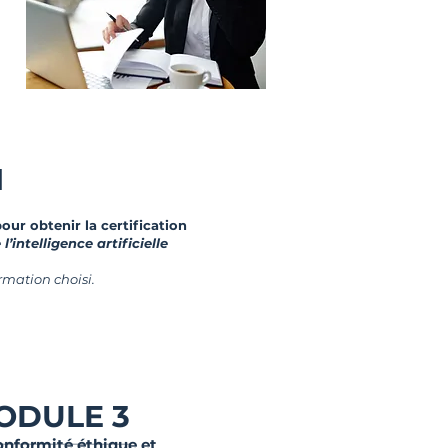
N
ur obtenir la certification
intelligence artificielle
rmation choisi.
ODULE 3
onformité éthique et