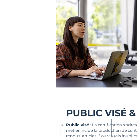
PUBLIC VISÉ 
Public visé
: La certification s'adr
métier inclue la production de cont
rendus, articles...) ou visuels (publ