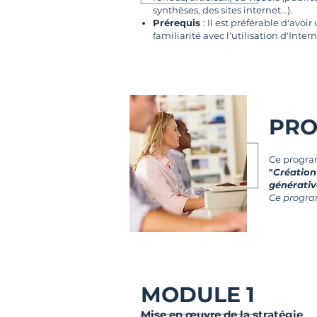
synthèses, des sites internet...).
Prérequis
: Il est préférable d'av
familiarité avec l'utilisation d'Intern
PRO
Ce progra
"
Création 
générativ
Ce program
MODULE 1
Mise en œuvre de la stratégie