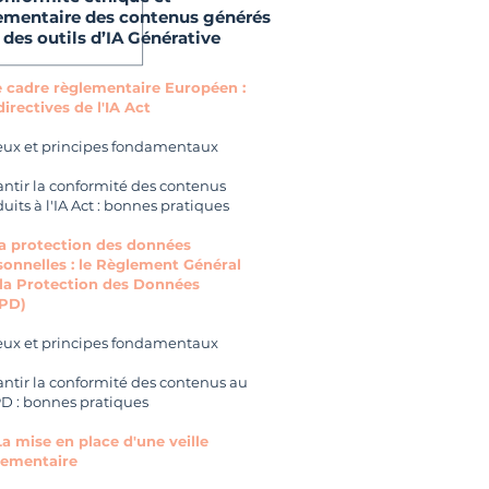
ementaire des contenus générés
 des outils d’IA
Générative
Le cadre règlementaire Européen :
directives de l'IA Act
eux et principes fondamentaux
ntir la conformité des contenus
uits à l'IA Act : bonnes pratiques
 La protection des données
sonnelles : le Règlement Général
 la Protection des Données
PD)
eux et principes fondamentaux
ntir la conformité des contenus au
D : bonnes pratiques
 La mise en place d'une veille
lementaire