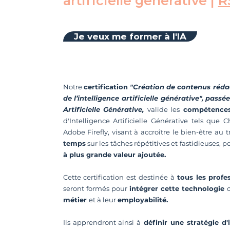
artificielle générative |
R
Je veux me former à l'IA
Notre
certification
"Création de contenus rédac
de l’intelligence artificielle générative", pass
Artificielle Générative,
valide les
compétences
d'Intelligence Artificielle Générative tels que
Adobe Firefly, visant à accroître le bien-être au 
temps
sur les tâches répétitives et fastidieuses, p
à plus grande valeur ajoutée.
Cette certification est destinée à
tous les profe
seront formés pour
intégrer cette technologie
c
métier
et à leur
employabilité.
Ils apprendront ainsi à
définir une stratégie d'i