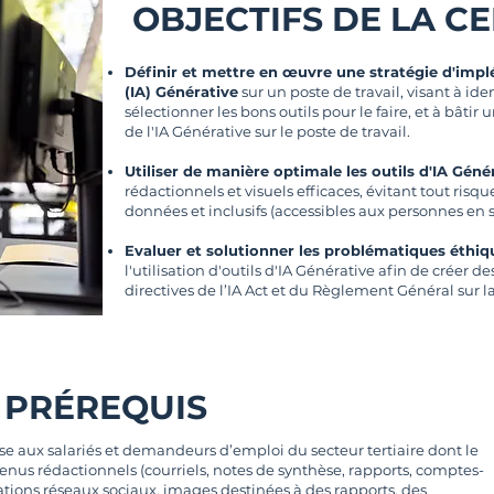
OBJECTIFS DE LA CE
Définir et mettre en œuvre une stratégie d'implém
(IA) Générative
sur un poste de travail, visant à iden
sélectionner les bons outils pour le faire, et à bâtir
de l'IA Générative sur le poste de travail.
Utiliser de manière optimale les outils d'IA Géné
rédactionnels et visuels efficaces, évitant tout risqu
données et inclusifs (accessibles aux personnes en 
Evaluer et solutionner les problématiques éthiq
l'utilisation d'outils d'IA Générative afin de créer 
directives de l’IA Act et du Règlement Général sur 
& PRÉREQUIS
esse aux salariés et demandeurs d’emploi du secteur tertiaire dont le
enus rédactionnels (courriels, notes de synthèse, rapports, comptes-
ications réseaux sociaux, images destinées à des rapports, des