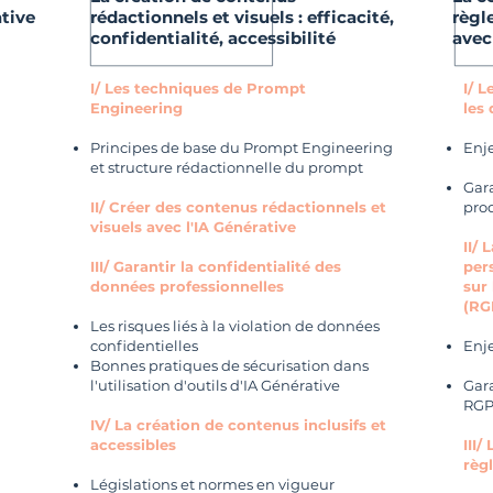
tive
rédactionnels et visuels : efficacité,
règl
confidentialité, accessibilité
avec
I/ Les techniques de Prompt
I/ 
Engineering
les 
Principes de base du Prompt Engineering
Enj
et structure rédactionnelle du prompt
Gara
II/ Créer des contenus rédactionnels et
prod
visuels avec l'IA Générative
II/
III/ Garantir la confidentialité des
per
données professionnelles
sur
(RG
Les risques liés à la violation de données
confidentielles
Enj
Bonnes pratiques de sécurisation dans
l'utilisation d'outils d'IA Générative
Gara
RGP
IV/ La création de contenus inclusifs et
accessibles
III/
règ
Législations et normes en vigueur