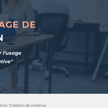
SAGE DE
N
r l’usage
ative"
cation
"Création de contenus