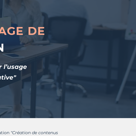
SAGE DE
N
r l’usage
ative"
cation
"Création de contenus