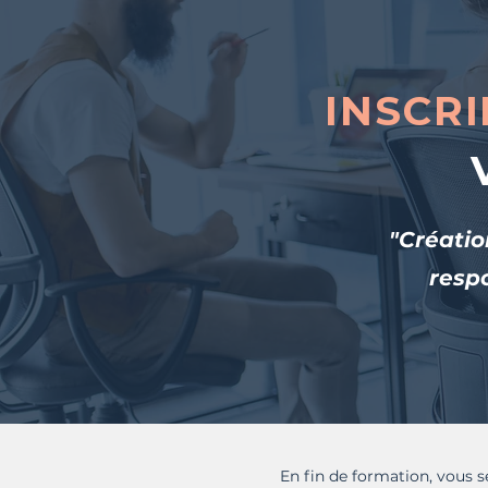
INSCRI
"Créatio
respo
En fin de formation, vous se