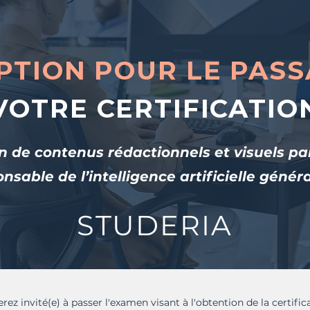
PTION POUR LE PAS
VOTRE CERTIFICATIO
n de contenus rédactionnels et visuels pa
nsable de l’intelligence artificielle génér
STUDERIA
rez invité(e) à passer l'examen visant à l'obtention de la certifi