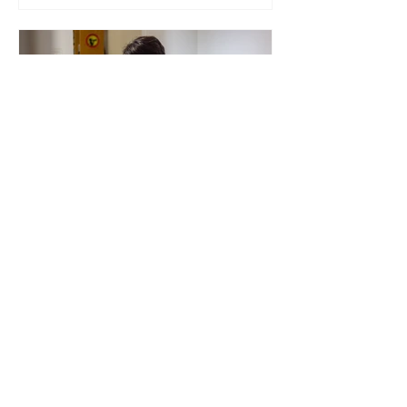
InKréa Certifications
28 oct. 2025
4 min de lecture
Agent IA : définition simple et
fonctionnement pour débutants
Découvrez le concept de l'automatisation no-code, ses
avantages, ses limites, et comment démarrer dès maintenant,
même si vous n’avez aucune compétence technique. Notre
credo : la pédagogie, et l'accessibilité numérique. Expliquer les
choses simplement, cela ouvre des portes et ce n'est pas
négligeable.