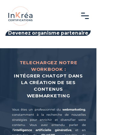
Devenez organisme partenaire
TELECHARGEZ NOTRE
WORKBOOK :
INTÉGRER CHATGPT DANS
LA CRÉATION DE SES
CONTENUS
WEBMARKETING
Vous êtes un professionnel du
webmarketing
,
constamment à la recherche de nouvelles
stratégies pour enrichir et diversifier votre
contenu. Vous avez entendu parler de
l
'intelligence artificielle générative
, et en